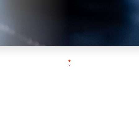
 Bistrot d'Edmond, bar-bistrot au charme paris
s le 2ème, vous accueille du matin au soir pour
vénements en groupe. Terrasse ensoleillée, dé
étro et cuisine généreuse : l'adresse idéale po
erworks, anniversaires et pots de départ. Nouv
direction depuis décembre 2025, ambiance
chaleureuse garantie. Réservez votre soirée su