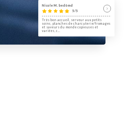
Nicole M. bedömd
5/5
Très bon accueil, serveur aux petits
soins, planches de charcuterie/fromages
et saveurs du monde copieuses et
variées, c...
ien
 vos
co
ur
elle
r