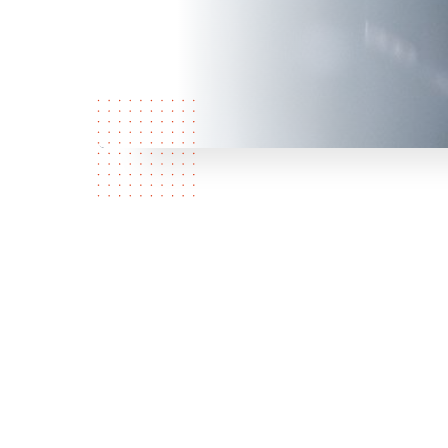
Le
dan
é
r
aft