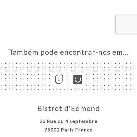
AL
RVAR
ERIA
IAÇÃO
NU
Também pode encontrar-nos em…
ACTO
Bistrot d'Edmond
23 Rue du 4 septembre
75002 Paris France