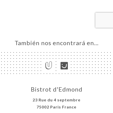
CIO
ERVA
ERÍA
EÑA
NÚ
ACTO
También nos encontrará en…
Bistrot d'Edmond
23 Rue du 4 septembre
75002 Paris France