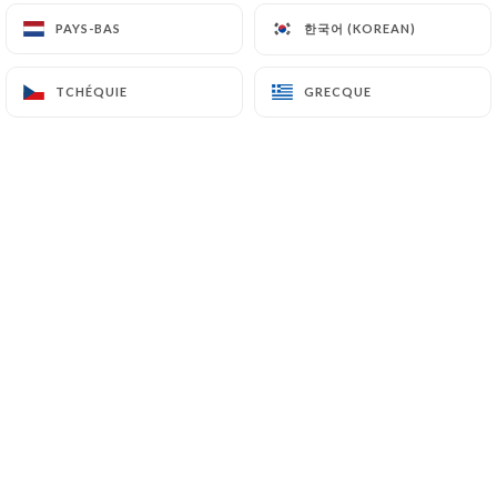
Poulet pané, bleu d'Auvergne, oignons rouges, lard
한국어 (KOREAN)
한국어 (KOREAN)
PAYS-BAS
PAYS-BAS
grillé, avocat, tomate cerise, oeuf mollet
19,00€
TCHÉQUIE
TCHÉQUIE
GRECQUE
GRECQUE
Sainte-Marcelline
Saint-marcellin pané, miel, pommes, noix, lard
grillé, oignons rouges, tomates cerise, graines de
courge torréfiées, fruits secs
19,00€
Avocado Gravlax Toast
Saumon gravlax et guacamole sur pain de
campagne, agrumes, graines de courge torréfiées,
oeuf mollet, grenade et oignons rouges
19,00€