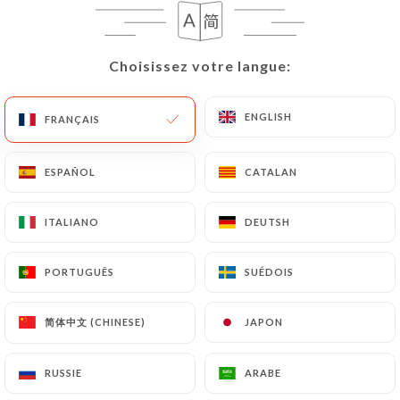
13.00€
Choisissez votre langue:
Choisissez votre langue:
Ravioles du Dauphiné au comte AOP a la crème
de truffe
Entrée
Plat
ENGLISH
ENGLISH
FRANÇAIS
FRANÇAIS
11, 00€
21, 00€
Carpaccio de Saint-Jacques
ESPAÑOL
ESPAÑOL
CATALAN
CATALAN
aux agrumes, perles de yuzu, oeufs de harengs
fumés, amandes effilées et herbes fraîches
ITALIANO
ITALIANO
DEUTSH
DEUTSH
14.00€
PORTUGUÊS
PORTUGUÊS
SUÉDOIS
SUÉDOIS
简体中文 (CHINESE)
简体中文 (CHINESE)
JAPON
JAPON
SALADES
RUSSIE
RUSSIE
ARABE
ARABE
COBB